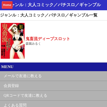
ジャンル：大人コミック／パチスロ／ギャンブル
Home
ジャンル：大人コミック／パチスロ／ギャンブル一覧
鬼畜流ディープスロット
森園みるく
MENU
メールで友達に教える
会員登録
QRコードで友達に教える
よくある質問